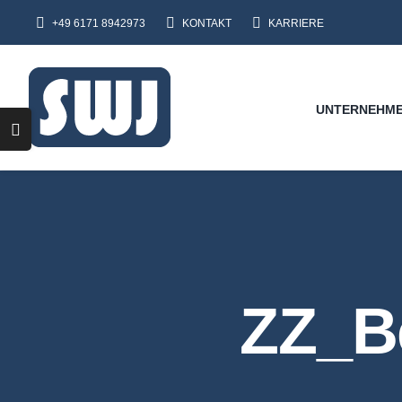
Skip
+49 6171 8942973
KONTAKT
KARRIERE
to
content
UNTERNEHM
Toggle
Sliding
Bar
Area
ZZ_B