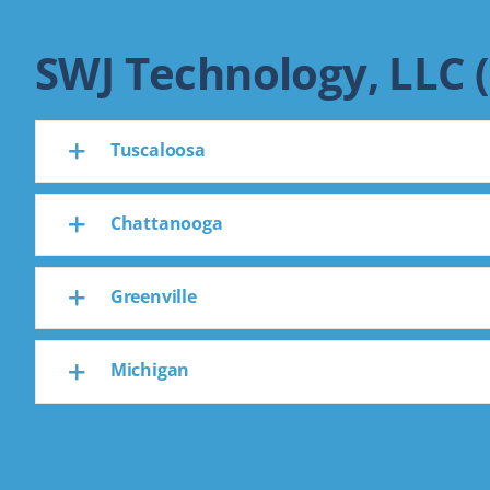
SWJ Technology, LLC 
Tuscaloosa
Chattanooga
Greenville
Michigan