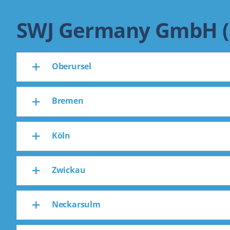
SWJ Germany GmbH (
Oberursel
Bremen
Köln
Zwickau
Neckarsulm