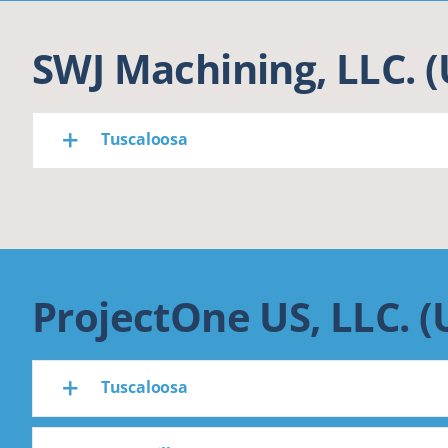
SWJ Machining, LLC. 
Tuscaloosa
ProjectOne US, LLC. (
Tuscaloosa