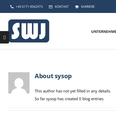
Skip
+49 6171 8942973
KONTAKT
KARRIERE
to
content
UNTERNEHM
Toggle
Sliding
Bar
Area
About
sysop
This author has not yet filled in any details.
So far sysop has created 0 blog entries.