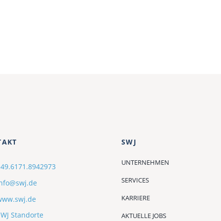
TAKT
SWJ
UNTERNEHMEN
+49.6171.8942973
SERVICES
info@swj.de
KARRIERE
www.swj.de
WJ Standorte
AKTUELLE JOBS